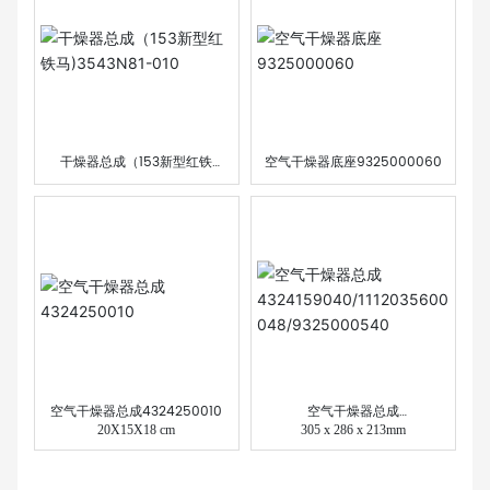
干燥器总成（153新型红铁
空气干燥器底座9325000060
马)3543N81-010
空气干燥器总成4324250010
空气干燥器总成
20X15X18 cm
4324159040/111203560004
305 x 286 x 213mm
8/9325000540